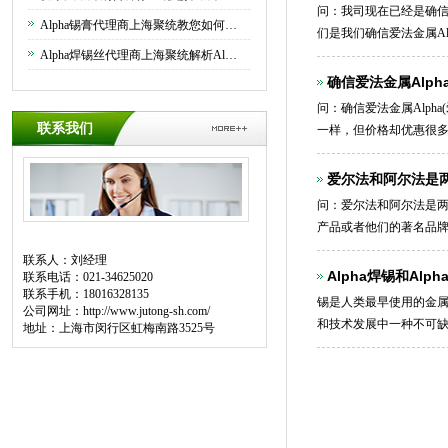
问：我司现在已经是确信
买
Alpha锡膏代理商上海聚统教您如何正确使用Alpha锡膏
们是我们确信爱法金属Alp
Alpha焊锡丝代理商上海聚统解析Alpha焊锡丝的优异功能
确信爱法金属Alp
问：确信爱法金属Alph
势？
联系我们
一样，但价格却优惠很
爱尔法和阿尔法是两
问：爱尔法和阿尔法是两个
产品或者他们的著名品
联系人：刘经理
Alpha焊锡和Alp
联系电话：021-34625020
联系手机：18016328135
锡是人类最早使用的金
公司网址：
http://www.jutong-sh.com/
和技术发展中一种不可
地址：上海市闵行区虹梅南路3525号