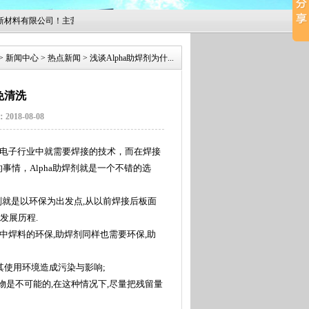
料有限公司！主营产品为确信爱法金属Alpha-Fry系列产品，欢迎来电咨询！
>
新闻中心
>
热点新闻
>
浅谈Alpha助焊剂为什...
免清洗
18-08-08
电子行业中就需要焊接的技术，而在焊接
的事情，
Alpha
助焊剂就是一个不错的选
剂就是以环保为出发点
,
从以前焊接后板面
发展历程
.
中焊料的环保
,
助焊剂同样也需要环保
,
助
其使用环境造成污染与影响
;
物是不可能的
,
在这种情况下
,
尽量把残留量