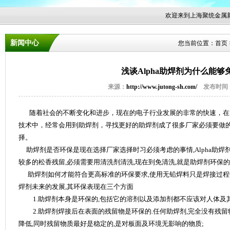
欢迎来到上海聚统金属新材
新闻中心
您当前位置：
首页
浅谈Alpha助焊剂为什么能够
来源：
http://www.jutong-sh.com/
发布时间：20
随着社会的不断变化和进步，现在的电子行业发展的非常的快速，在
技术中，经常会用到助焊剂，寻找更好的助焊剂成了很多厂家必须要做
择。
助焊剂是否环保是现在选择厂家选择时习必须考虑的事情
,Alpha
助焊
较多的松香残留
,
必须需要用清洗剂清洗
,现在
到免清洗
,
就是助焊剂环保的
助焊剂如何才能符合更高标准的环保要求
,
使用无铅焊料只是焊接过程
焊剂未来的发展
,
其环保表现在三个方面
1.
助焊剂本身是环保的
,
包括它的溶剂以及添加剂都不应该对人体及
2.
助焊剂焊接后在表面的残留物是环保的
.
任何助焊剂
,
完全没有残留
降低
,
同时残留物质最好是稳定的
,
是对板面及环境无影响的物质
;