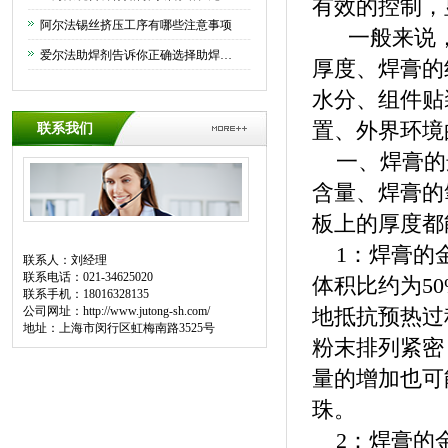
有效的控制，
阿尔法锡丝挤压工序有哪些注意事项
一般来说，
爱尔法助焊剂告诉你正确选择助焊剂的方法
厚度、焊膏的
水分、组件贴
置、外界环境
联系我们
一、焊膏的选
含量、焊膏的
板上的厚度都
1：焊膏的金
联系人：刘经理
联系电话：021-34625020
体积比约为5
联系手机：18016328135
公司网址：
http://www.jutong-sh.com/
地抵抗预热过
地址：上海市闵行区虹梅南路3525号
粉末排列紧密
量的增加也可
珠。
2：焊膏的金