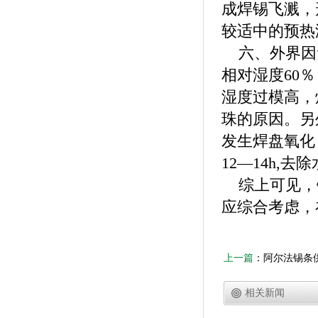
成焊锡飞溅，
较适中的预热
六、外界因素
相对湿度60
湿度过模高，
珠的原因。另
发生焊盘氧化
12—14h,去
综上可见，
应综合考虑，
上一篇
：
阿尔法锡条
确选择烙铁头
相关新闻