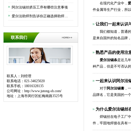
在现代化产业中，
阿尔法锡丝挤压工序有哪些注意事项
件金属等生产行业，所
爱尔法助焊剂告诉你正确选择助焊剂的方法
让我们一起来认识
我们都知道，普通的锡
联系我们
是来自国外的知名品牌
熟悉产品的使用注
爱尔法锡条
是近几
种产品，但是不可否认
联系人：刘经理
一起来认识阿尔法
联系电话：021-34625020
联系手机：18016328135
对于
阿尔法锡膏
，
公司网址：
http://www.jutong-sh.com/
品牌名，它是美国的一个
地址：上海市闵行区虹梅南路3525号
为什么爱尔法锡丝
焊锡丝在电子工厂中，
件，牢固地焊接在具有
焊锡丝的巨大需求，所