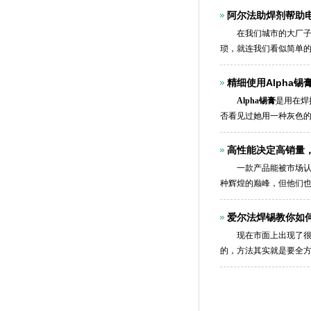
阿尔法助焊剂帮助
在我们城市的大厂子车
琐，就连我们看似简单
来，所以需要一些辅助
精细使用Alpha
Alpha锡膏
是用在焊
否看见过她用一种灰色
高性能决定高销量，
一款产品能被市场认可
种辉煌的巅峰，但他们
业中，Alpha焊锡取得
爱尔法焊锡教你如
现在市面上出现了很多
的，方法其实就是要全
以著名的焊锡品牌爱尔