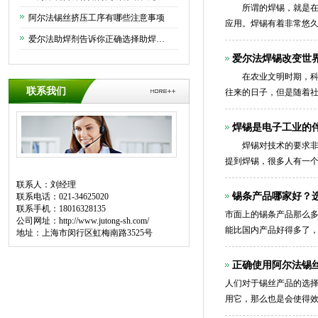
所谓的焊锡，就是在两
阿尔法锡丝挤压工序有哪些注意事项
应用。焊锡有着非常悠久
爱尔法助焊剂告诉你正确选择助焊剂的方法
方面，但是现在更多的
爱尔法焊锡改变世界
在农业文明时期，科技
联系我们
往来的日子，但是随着
这个世界的面貌，你越
焊锡是电子工业的
焊锡对技术的要求非常
提到焊锡，很多人有一
另外，一个优秀的焊接
联系人：刘经理
锡条产品哪家好？
联系电话：021-34625020
联系手机：18016328135
市面上的锡条产品那么
公司网址：
http://www.jutong-sh.com/
能比国内产品好得多了
地址：上海市闵行区虹梅南路3525号
事情。如果相应的品牌
正确使用阿尔法锡
人们对于锡丝产品的选
用它，那么也是会使得
面就以阿尔法锡丝为例