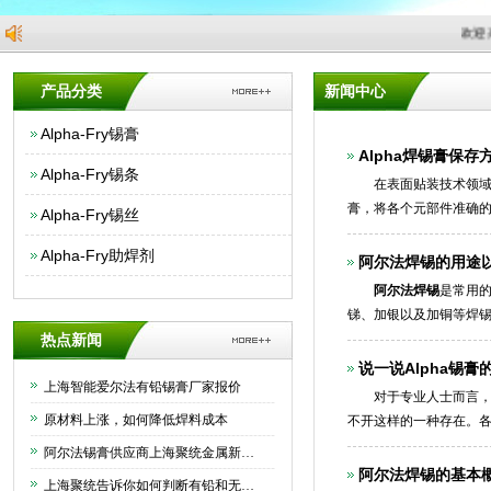
欢迎来
产品分类
新闻中心
Alpha-Fry锡膏
Alpha焊锡膏保
Alpha-Fry锡条
在表面贴装技术领域，A
膏，将各个元部件准确
Alpha-Fry锡丝
Alpha焊锡膏它是一种
Alpha-Fry助焊剂
阿尔法焊锡的用途
阿尔法焊锡
是常用
锑、加银以及加铜等焊
热点新闻
说一说Alpha锡
上海智能爱尔法有铅锡膏厂家报价
对于专业人士而言，
原材料上涨，如何降低焊料成本
不开这样的一种存在。
阿尔法锡膏供应商上海聚统金属新材料有限公司为大家介绍下如何正确保存锡膏
阿尔法焊锡的基本概
上海聚统告诉你如何判断有铅和无铅锡条