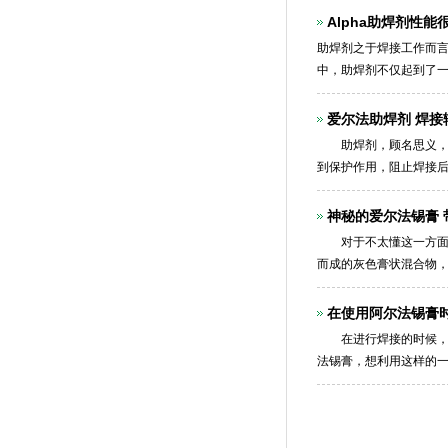
Alpha助焊剂性
助焊剂之于焊接工作而
中，助焊剂不仅起到了
助焊剂产品。似乎人们
爱尔法助焊剂 焊接
助焊剂，顾名思义，就
到保护作用，阻止焊接
爱尔法助焊剂是在市
神秘的爱尔法锡膏
对于不太懂这一方面的
而成的灰色膏状混合物，
盛，特别是电路板的出
在使用阿尔法锡膏
在进行焊接的时候，人
法锡膏，想利用这样的
后，能帮助到大家更多